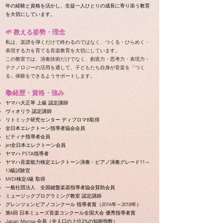
年の経験と資格を活かし、生徒一人ひとりの成長に寄り添う教育
を大切にしています。
🌱 教える姿勢・理念
私は、楽譜を弾くだけで終わるのではなく、つくる・ひらめく・
表現する力を育てる音楽教育を大切にしています。
この教室では、演奏技術だけでなく、創造力・思考力・表現力・
テクノロジーの活用を通して、子どもたち自身が音楽を「つく
る」体験をできるようサポートします。
📚経歴・資格・強み
ヤマハ大正琴 上級 認定講師
ヴィオリラ 認定講師
リトミック研究センター ディプロマB取得
全日本エレクトーン指導者協会会員
ピティナ指導者会員
jet全日本エレクトーン会員
ヤマハ PSTA指導者
ヤマハ音楽能力検定エレクトーン演奏・ピアノ演奏グレード11～
13級試験官
MIDI検定4級 取得
​一般社団法人 全国鍵盤楽器指導者協会賛助会員
ミュージックプログラミング教室 認定講師
グレンツェンピアノコンクール 指導者賞（2016年～2018年）
第6回 日本ミューズ音楽コンクール全国大会 優秀指導者賞
Japan Mensa 会員（全人口の上位2%の知能指数）