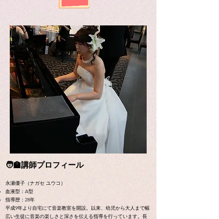
🧑‍🏫講師プロフィール
永瀬優子（ナガセ ユウコ）
血液型：A型
指導歴：28年
平成9年より自宅にて音楽教室を開設。以来、幼児から大人まで幅
広い生徒に音楽の楽しさと深さを伝える指導を行っています。長