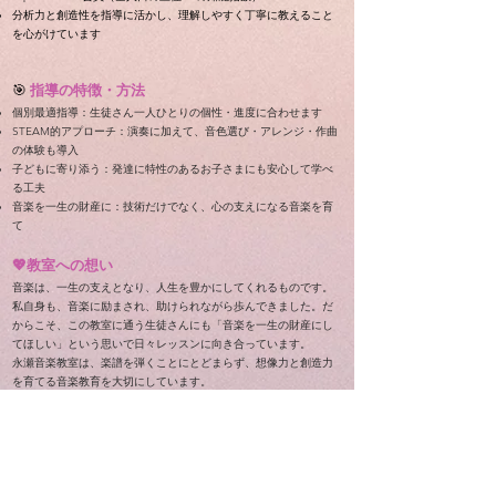
分析力と創造性を指導に活かし、理解しやすく丁寧に教えること
を心がけています
🎯
指導の特徴・方法
個別最適指導：生徒さん一人ひとりの個性・進度に合わせます
STEAM的アプローチ：演奏に加えて、音色選び・アレンジ・作曲
の体験も導入
子どもに寄り添う：発達に特性のあるお子さまにも安心して学べ
る工夫
音楽を一生の財産に：技術だけでなく、心の支えになる音楽を育
て
💖教室への想い
音楽は、一生の支えとなり、人生を豊かにしてくれるものです。
私自身も、音楽に励まされ、助けられながら歩んできました。だ
からこそ、この教室に通う生徒さんにも「音楽を一生の財産にし
てほしい」という思いで日々レッスンに向き合っています。
永瀬音楽教室は、楽譜を弾くことにとどまらず、想像力と創造力
を育てる音楽教育を大切にしています。
科学（Science）、技術（Technology）、工学（Engineering）、
芸術（Arts）、数学（Mathematics）の要素を取り入れる STEAM
教育の考え方 を通して、演奏する力だけでなく、考える力・工夫
する力・表現する力を伸ばしていきます。
一人ひとりのペースや個性を尊重しながら、基礎を大切に、音楽
の楽しさと奥深さを伝えること。そして「できた！」「楽し